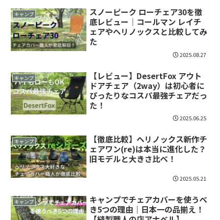
スノーピーク ローチェア30を徹
キャンプ
底レビュー｜コールマン レイチ
ェアやヘリノックスと比較してみ
た
2025.08.27
【レビュー】DesertFox アウト
キャンプ
ドアチェア（2way）は初心者に
ぴったりなコスパ最強チェアだっ
た！
2025.06.25
【徹底比較】ヘリノックス新作チ
キャンプ
ェアワン(re)は本当に進化した？
旧モデルと大きさ比べ！
2025.05.21
キャンプでチェアカバーを使うべ
キャンプ
き5つの理由｜日本一の品揃え！
【縫製職人の店アナベル】