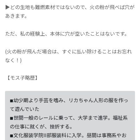
▶どの生地も難燃素材ではないので、火の粉が飛べば穴が
あきます。
ただ、私の経験上、本体に穴が空いたことはないです。
(火の粉が飛んだ場合は、すぐに払い除けることはお忘れ
なく！)
【モス子略歴】
◾︎幼少期より手芸を嗜み、リカちゃん人形の服を作っ
て遊んでいた
◾︎世間一般のレールに乗って、大学まで進学。福祉系
の仕事に就くが、挫折する。
◾︎文化服装学院II部服装科に入学。昼間は事務系やお