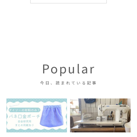
【パナソニック NP-TA5-Wレビ
夏休みの宿題にも！ダイソーの
宅配生協コープデリで、QOL爆
[入園入学準備]給食用ランチョ
ュー】10年使った旧機種から買
材料で作るバネ口金ポーチ。レ
上がり。キャンプ食材調達にも
ンマットの作り方 リバーシブ
い替えて実感した魅力とは？4
ポートまとめ用の用紙をダウン
おすすめ
ル 縫製工場で働いていた筆者
Popular
人家族におすすめの理由も紹介
ロードできます。
が詳しく解説！
【ハーフサイズティッシュ】エ
[入園入学準備]ループつきタオ
夏休みの宿題にも！ダイソーの
[入園入学準備]三角巾の作り
コ&節約&コンパクトの一石三
ルの作り方 元縫製工場勤務
材料で作るバネ口金ポーチ。レ
方 ゴムあり 女の子向け♡
鳥！キャンプにもおすすめで
が、一番簡単なやり方を考えま
ポートまとめ用の用紙をダウン
フリルつき お子さんでも自分
す！
した！
ロードできます。
でかぶれる！