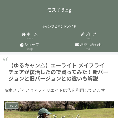
モス子Blog
キャンプとハンドメイド
ホーム
ブログ
home
blog
ショップ
お問い合わせ
shop
mail
【ゆるキャン△】エーライト メイフライ
チェアが復活したので買ってみた！新バー
ジョンと旧バージョンとの違いも解説
※本メディアはアフィリエイト広告を利用しています
キャンプ