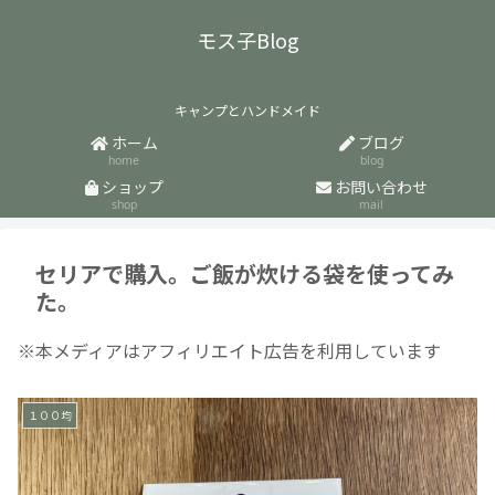
モス子Blog
キャンプとハンドメイド
ホーム
ブログ
home
blog
ショップ
お問い合わせ
shop
mail
セリアで購入。ご飯が炊ける袋を使ってみ
た。
※本メディアはアフィリエイト広告を利用しています
１００均